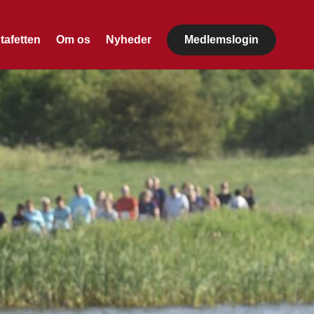
tafetten
Om os
Nyheder
Medlemslogin