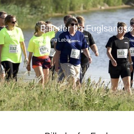
Billeder fra Fuglsangsø
Herning Løber